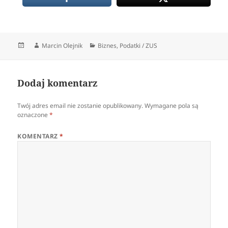
Data
Autor
Kategorie
Marcin Olejnik
Biznes
,
Podatki / ZUS
publikacji
Dodaj komentarz
Twój adres email nie zostanie opublikowany.
Wymagane pola są
oznaczone
*
KOMENTARZ
*