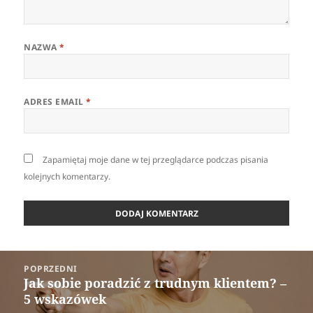
NAZWA
*
ADRES EMAIL
*
Zapamiętaj moje dane w tej przeglądarce podczas pisania
kolejnych komentarzy.
Nawigacja
POPRZEDNI
wpisu
Jak sobie poradzić z trudnym klientem? –
Poprzedni
5 wskazówek
wpis: