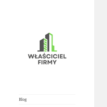
porady dla każdego właściciela
Właściciel Firmy
biznesu
Blog