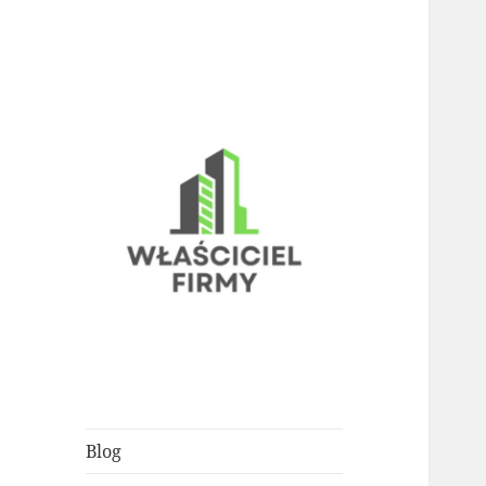
porady dla każdego właściciela
Właściciel Firmy
biznesu
Blog