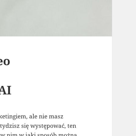
eo
AI
ketingiem, ale nie masz
tydzisz się występować, ten
m w nim w jaki sposób można